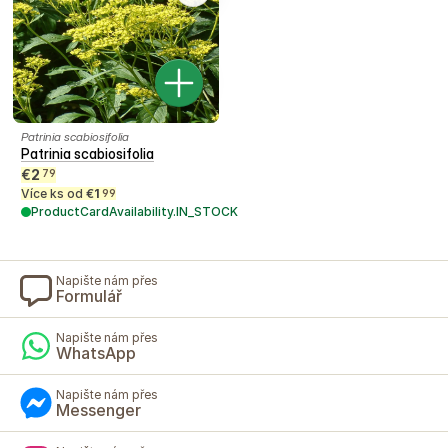
Patrinia scabiosifolia
Patrinia scabiosifolia
€
2
79
Více ks od
€
1
99
ProductCardAvailability.IN_STOCK
Napište nám přes
Formulář
Napište nám přes
WhatsApp
Napište nám přes
Messenger