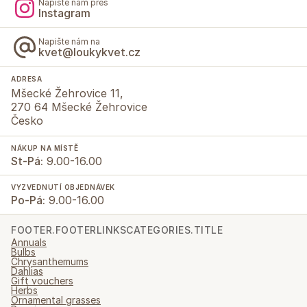
Napište nám přes
Instagram
Napište nám na
kvet@loukykvet.cz
ADRESA
Mšecké Žehrovice 11,
270 64 Mšecké Žehrovice
Česko
NÁKUP NA MÍSTĚ
St-Pá:
9.00-16.00
VYZVEDNUTÍ OBJEDNÁVEK
Po-Pá:
9.00-16.00
FOOTER.FOOTERLINKSCATEGORIES.TITLE
Annuals
Bulbs
Chrysanthemums
Dahlias
Gift vouchers
Herbs
Ornamental grasses