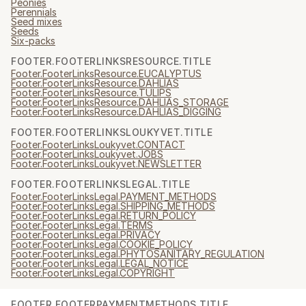
Peonies
Perennials
Seed mixes
Seeds
Six-packs
FOOTER.FOOTERLINKSRESOURCE.TITLE
Footer.FooterLinksResource.EUCALYPTUS
Footer.FooterLinksResource.DAHLIAS
Footer.FooterLinksResource.TULIPS
Footer.FooterLinksResource.DAHLIAS_STORAGE
Footer.FooterLinksResource.DAHLIAS_DIGGING
FOOTER.FOOTERLINKSLOUKYVET.TITLE
Footer.FooterLinksLoukyvet.CONTACT
Footer.FooterLinksLoukyvet.JOBS
Footer.FooterLinksLoukyvet.NEWSLETTER
FOOTER.FOOTERLINKSLEGAL.TITLE
Footer.FooterLinksLegal.PAYMENT_METHODS
Footer.FooterLinksLegal.SHIPPING_METHODS
Footer.FooterLinksLegal.RETURN_POLICY
Footer.FooterLinksLegal.TERMS
Footer.FooterLinksLegal.PRIVACY
Footer.FooterLinksLegal.COOKIE_POLICY
Footer.FooterLinksLegal.PHYTOSANITARY_REGULATION
Footer.FooterLinksLegal.LEGAL_NOTICE
Footer.FooterLinksLegal.COPYRIGHT
FOOTER.FOOTERPAYMENTMETHODS.TITLE