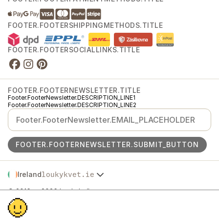
FOOTER.FOOTERSHIPPINGMETHODS.TITLE
FOOTER.FOOTERSOCIALLINKS.TITLE
FOOTER.FOOTERNEWSLETTER.TITLE
Footer.FooterNewsletter.DESCRIPTION_LINE1
Footer.FooterNewsletter.DESCRIPTION_LINE2
FOOTER.FOOTERNEWSLETTER.SUBMIT_BUTTON
Ireland
loukykvet.ie
Česko
© 2016 →
2026
Loukykvět s.r.o.
Slovensko
Footer.FooterLegal.REGISTRATION
Polska
Footer.FooterLegal.EKO_KOM
Österreich
Footer.FooterLegal.RL_PASSPORT