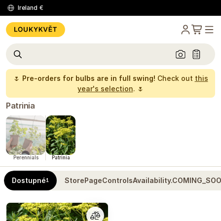
Ireland
€
🌷
Pre-orders for bulbs are in full swing!
Check out
this
year's selection
. 🌷
Patrinia
Perennials
Patrinia
Dostupné
StorePageControlsAvailability.COMING_SO
1