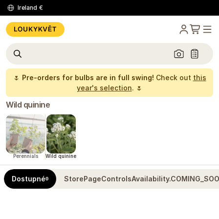
Ireland
€
🌷
Pre-orders for bulbs are in full swing!
Check out
this
year's selection
. 🌷
Wild quinine
Perennials
Wild quinine
Dostupné
StorePageControlsAvailability.COMING_SO
0