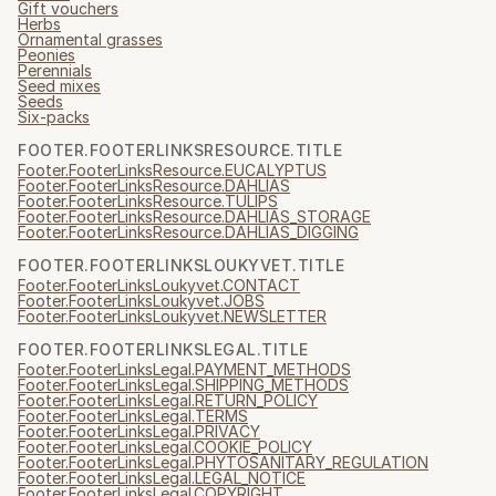
Gift vouchers
Herbs
Ornamental grasses
Peonies
Perennials
Seed mixes
Seeds
Six-packs
FOOTER.FOOTERLINKSRESOURCE.TITLE
Footer.FooterLinksResource.EUCALYPTUS
Footer.FooterLinksResource.DAHLIAS
Footer.FooterLinksResource.TULIPS
Footer.FooterLinksResource.DAHLIAS_STORAGE
Footer.FooterLinksResource.DAHLIAS_DIGGING
FOOTER.FOOTERLINKSLOUKYVET.TITLE
Footer.FooterLinksLoukyvet.CONTACT
Footer.FooterLinksLoukyvet.JOBS
Footer.FooterLinksLoukyvet.NEWSLETTER
FOOTER.FOOTERLINKSLEGAL.TITLE
Footer.FooterLinksLegal.PAYMENT_METHODS
Footer.FooterLinksLegal.SHIPPING_METHODS
Footer.FooterLinksLegal.RETURN_POLICY
Footer.FooterLinksLegal.TERMS
Footer.FooterLinksLegal.PRIVACY
Footer.FooterLinksLegal.COOKIE_POLICY
Footer.FooterLinksLegal.PHYTOSANITARY_REGULATION
Footer.FooterLinksLegal.LEGAL_NOTICE
Footer.FooterLinksLegal.COPYRIGHT