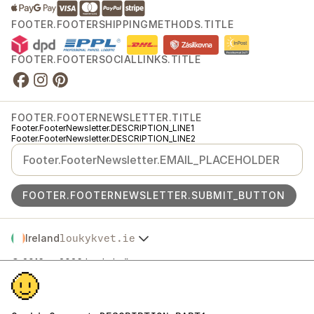
FOOTER.FOOTERSHIPPINGMETHODS.TITLE
FOOTER.FOOTERSOCIALLINKS.TITLE
FOOTER.FOOTERNEWSLETTER.TITLE
Footer.FooterNewsletter.DESCRIPTION_LINE1
Footer.FooterNewsletter.DESCRIPTION_LINE2
FOOTER.FOOTERNEWSLETTER.SUBMIT_BUTTON
Ireland
loukykvet.ie
Česko
© 2016 →
2026
Loukykvět s.r.o.
Slovensko
Footer.FooterLegal.REGISTRATION
Polska
Footer.FooterLegal.EKO_KOM
Österreich
Footer.FooterLegal.RL_PASSPORT
Deutschland
Footer.FooterLegal.TAX_NUMBERS