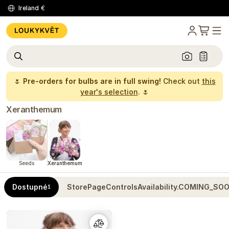
Ireland
€
🌷
Pre-orders for bulbs are in full swing!
Check out
this
year's selection
. 🌷
Xeranthemum
Seeds
Xeranthemum
Dostupné
StorePageControlsAvailability.COMING_SO
1