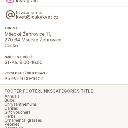
Instagram
Napište nám na
kvet@loukykvet.cz
ADRESA
Mšecké Žehrovice 11,
270 64 Mšecké Žehrovice
Česko
NÁKUP NA MÍSTĚ
St-Pá:
9.00-16.00
VYZVEDNUTÍ OBJEDNÁVEK
Po-Pá:
9.00-16.00
FOOTER.FOOTERLINKSCATEGORIES.TITLE
Annuals
Bulbs
Chrysanthemums
Dahlias
Gift vouchers
Herbs
Ornamental grasses
Peonies