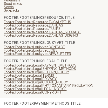
Perennials
Seed mixes
Seeds
Six-packs
FOOTER.FOOTERLINKSRESOURCE.TITLE
Footer.FooterLinksResource.EUCALYPTUS
Footer.FooterLinksResource.DAHLIAS
Footer.FooterLinksResource.TULIPS
Footer.FooterLinksResource.DAHLIAS_STORAGE
Footer.FooterLinksResource.DAHLIAS_DIGGING
FOOTER.FOOTERLINKSLOUKYVET.TITLE
Footer.FooterLinksLoukyvet.CONTACT
Footer.FooterLinksLoukyvet.JOBS
Footer.FooterLinksLoukyvet.NEWSLETTER
FOOTER.FOOTERLINKSLEGAL.TITLE
Footer.FooterLinksLegal.PAYMENT_METHODS
Footer.FooterLinksLegal.SHIPPING_METHODS
Footer.FooterLinksLegal.RETURN_POLICY
Footer.FooterLinksLegal.TERMS
Footer.FooterLinksLegal.PRIVACY
Footer.FooterLinksLegal.COOKIE_POLICY
Footer.FooterLinksLegal.PHYTOSANITARY_REGULATION
Footer.FooterLinksLegal.LEGAL_NOTICE
Footer.FooterLinksLegal.COPYRIGHT
FOOTER.FOOTERPAYMENTMETHODS.TITLE