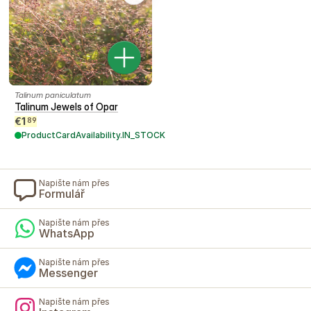
Talinum paniculatum
Talinum Jewels of Opar
€
1
89
ProductCardAvailability.IN_STOCK
Napište nám přes
Formulář
Napište nám přes
WhatsApp
Napište nám přes
Messenger
Napište nám přes