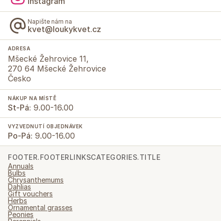
Instagram
Napište nám na
kvet@loukykvet.cz
ADRESA
Mšecké Žehrovice 11,
270 64 Mšecké Žehrovice
Česko
NÁKUP NA MÍSTĚ
St-Pá:
9.00-16.00
VYZVEDNUTÍ OBJEDNÁVEK
Po-Pá:
9.00-16.00
FOOTER.FOOTERLINKSCATEGORIES.TITLE
Annuals
Bulbs
Chrysanthemums
Dahlias
Gift vouchers
Herbs
Ornamental grasses
Peonies