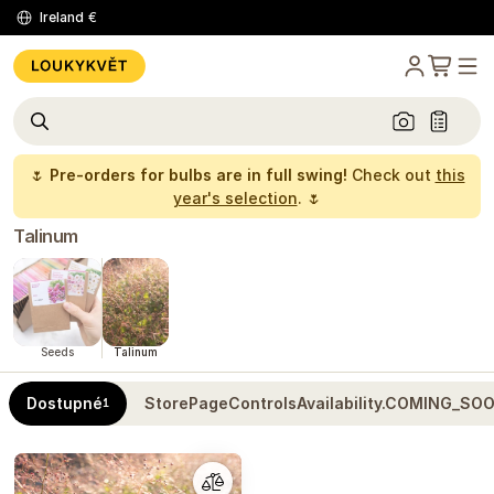
Ireland
€
🌷
Pre-orders for bulbs are in full swing!
Check out
this
year's selection
. 🌷
Talinum
Seeds
Talinum
Dostupné
StorePageControlsAvailability.COMING_SO
1