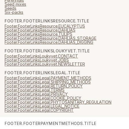
Perennials
Seed mixes
Seeds
Six-packs
FOOTER.FOOTERLINKSRESOURCE.TITLE
Footer.FooterLinksResource.EUCALYPTUS
Footer.FooterLinksResource.DAHLIAS
Footer.FooterLinksResource.TULIPS
Footer.FooterLinksResource.DAHLIAS_STORAGE
Footer.FooterLinksResource.DAHLIAS_DIGGING
FOOTER.FOOTERLINKSLOUKYVET.TITLE
Footer.FooterLinksLoukyvet.CONTACT
Footer.FooterLinksLoukyvet.JOBS
Footer.FooterLinksLoukyvet.NEWSLETTER
FOOTER.FOOTERLINKSLEGAL.TITLE
Footer.FooterLinksLegal.PAYMENT_METHODS
Footer.FooterLinksLegal.SHIPPING_METHODS
Footer.FooterLinksLegal.RETURN_POLICY
Footer.FooterLinksLegal.TERMS
Footer.FooterLinksLegal.PRIVACY
Footer.FooterLinksLegal.COOKIE_POLICY
Footer.FooterLinksLegal.PHYTOSANITARY_REGULATION
Footer.FooterLinksLegal.LEGAL_NOTICE
Footer.FooterLinksLegal.COPYRIGHT
FOOTER.FOOTERPAYMENTMETHODS.TITLE