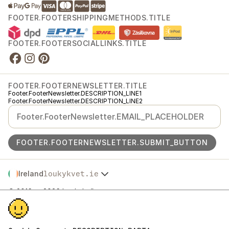
FOOTER.FOOTERSHIPPINGMETHODS.TITLE
FOOTER.FOOTERSOCIALLINKS.TITLE
FOOTER.FOOTERNEWSLETTER.TITLE
Footer.FooterNewsletter.DESCRIPTION_LINE1
Footer.FooterNewsletter.DESCRIPTION_LINE2
FOOTER.FOOTERNEWSLETTER.SUBMIT_BUTTON
Ireland
loukykvet.ie
Česko
© 2016 →
2026
Loukykvět s.r.o.
Slovensko
Footer.FooterLegal.REGISTRATION
Polska
Footer.FooterLegal.EKO_KOM
Österreich
Footer.FooterLegal.RL_PASSPORT
Deutschland
Footer.FooterLegal.TAX_NUMBERS