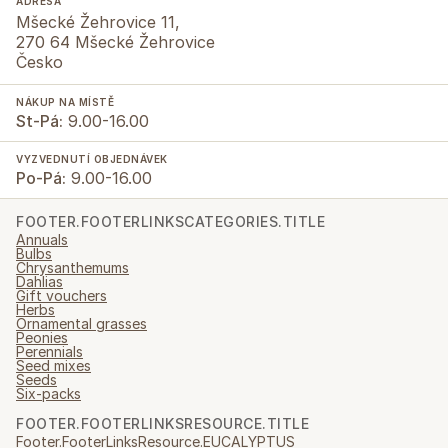
ADRESA
Mšecké Žehrovice 11,
270 64 Mšecké Žehrovice
Česko
NÁKUP NA MÍSTĚ
St-Pá:
9.00-16.00
VYZVEDNUTÍ OBJEDNÁVEK
Po-Pá:
9.00-16.00
FOOTER.FOOTERLINKSCATEGORIES.TITLE
Annuals
Bulbs
Chrysanthemums
Dahlias
Gift vouchers
Herbs
Ornamental grasses
Peonies
Perennials
Seed mixes
Seeds
Six-packs
FOOTER.FOOTERLINKSRESOURCE.TITLE
Footer.FooterLinksResource.EUCALYPTUS