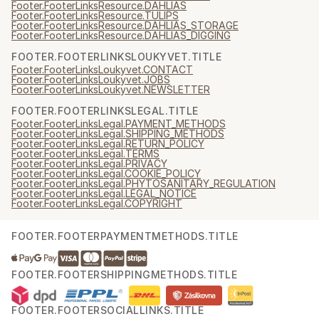
Footer.FooterLinksResource.DAHLIAS
Footer.FooterLinksResource.TULIPS
Footer.FooterLinksResource.DAHLIAS_STORAGE
Footer.FooterLinksResource.DAHLIAS_DIGGING
FOOTER.FOOTERLINKSLOUKYVET.TITLE
Footer.FooterLinksLoukyvet.CONTACT
Footer.FooterLinksLoukyvet.JOBS
Footer.FooterLinksLoukyvet.NEWSLETTER
FOOTER.FOOTERLINKSLEGAL.TITLE
Footer.FooterLinksLegal.PAYMENT_METHODS
Footer.FooterLinksLegal.SHIPPING_METHODS
Footer.FooterLinksLegal.RETURN_POLICY
Footer.FooterLinksLegal.TERMS
Footer.FooterLinksLegal.PRIVACY
Footer.FooterLinksLegal.COOKIE_POLICY
Footer.FooterLinksLegal.PHYTOSANITARY_REGULATION
Footer.FooterLinksLegal.LEGAL_NOTICE
Footer.FooterLinksLegal.COPYRIGHT
FOOTER.FOOTERPAYMENTMETHODS.TITLE
FOOTER.FOOTERSHIPPINGMETHODS.TITLE
FOOTER.FOOTERSOCIALLINKS.TITLE