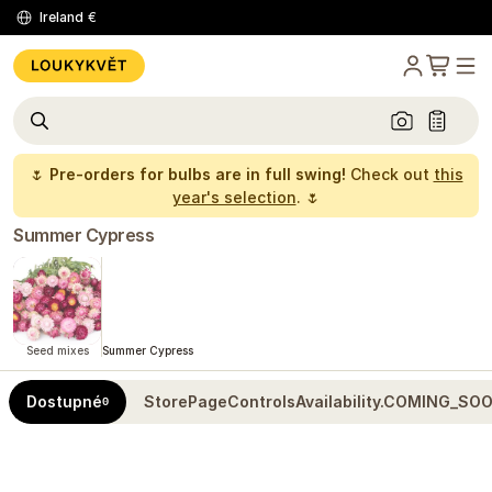
Ireland
€
🌷
Pre-orders for bulbs are in full swing!
Check out
this
year's selection
. 🌷
Summer Cypress
Seed mixes
Summer Cypress
Dostupné
StorePageControlsAvailability.COMING_SO
0