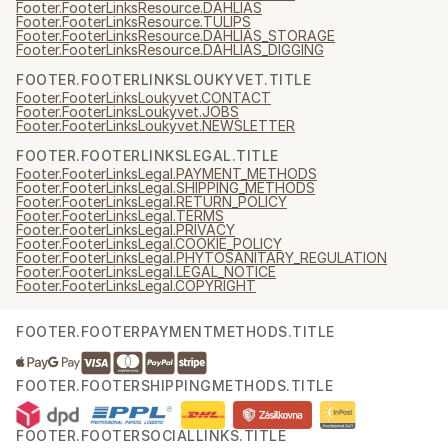
Footer.FooterLinksResource.DAHLIAS
Footer.FooterLinksResource.TULIPS
Footer.FooterLinksResource.DAHLIAS_STORAGE
Footer.FooterLinksResource.DAHLIAS_DIGGING
FOOTER.FOOTERLINKSLOUKYVET.TITLE
Footer.FooterLinksLoukyvet.CONTACT
Footer.FooterLinksLoukyvet.JOBS
Footer.FooterLinksLoukyvet.NEWSLETTER
FOOTER.FOOTERLINKSLEGAL.TITLE
Footer.FooterLinksLegal.PAYMENT_METHODS
Footer.FooterLinksLegal.SHIPPING_METHODS
Footer.FooterLinksLegal.RETURN_POLICY
Footer.FooterLinksLegal.TERMS
Footer.FooterLinksLegal.PRIVACY
Footer.FooterLinksLegal.COOKIE_POLICY
Footer.FooterLinksLegal.PHYTOSANITARY_REGULATION
Footer.FooterLinksLegal.LEGAL_NOTICE
Footer.FooterLinksLegal.COPYRIGHT
FOOTER.FOOTERPAYMENTMETHODS.TITLE
FOOTER.FOOTERSHIPPINGMETHODS.TITLE
FOOTER.FOOTERSOCIALLINKS.TITLE