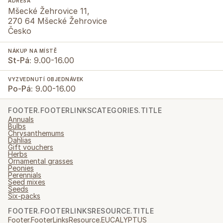
ADRESA
Mšecké Žehrovice 11,
270 64 Mšecké Žehrovice
Česko
NÁKUP NA MÍSTĚ
St-Pá:
9.00-16.00
VYZVEDNUTÍ OBJEDNÁVEK
Po-Pá:
9.00-16.00
FOOTER.FOOTERLINKSCATEGORIES.TITLE
Annuals
Bulbs
Chrysanthemums
Dahlias
Gift vouchers
Herbs
Ornamental grasses
Peonies
Perennials
Seed mixes
Seeds
Six-packs
FOOTER.FOOTERLINKSRESOURCE.TITLE
Footer.FooterLinksResource.EUCALYPTUS