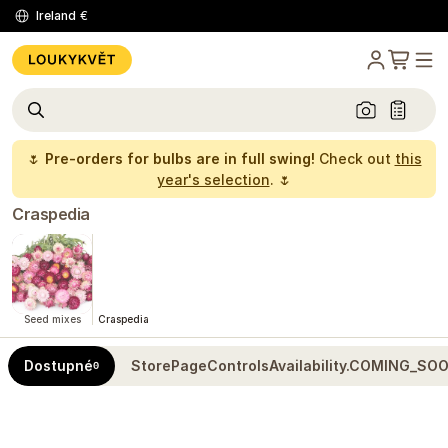
Ireland
€
🌷
Pre-orders for bulbs are in full swing!
Check out
this
year's selection
. 🌷
Craspedia
Seed mixes
Craspedia
Dostupné
StorePageControlsAvailability.COMING_SO
0