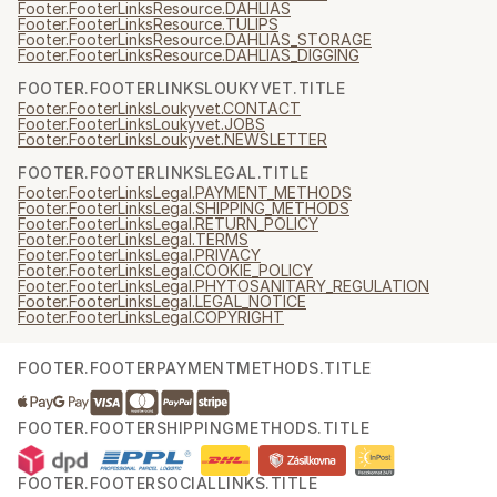
Footer.FooterLinksResource.DAHLIAS
Footer.FooterLinksResource.TULIPS
Footer.FooterLinksResource.DAHLIAS_STORAGE
Footer.FooterLinksResource.DAHLIAS_DIGGING
FOOTER.FOOTERLINKSLOUKYVET.TITLE
Footer.FooterLinksLoukyvet.CONTACT
Footer.FooterLinksLoukyvet.JOBS
Footer.FooterLinksLoukyvet.NEWSLETTER
FOOTER.FOOTERLINKSLEGAL.TITLE
Footer.FooterLinksLegal.PAYMENT_METHODS
Footer.FooterLinksLegal.SHIPPING_METHODS
Footer.FooterLinksLegal.RETURN_POLICY
Footer.FooterLinksLegal.TERMS
Footer.FooterLinksLegal.PRIVACY
Footer.FooterLinksLegal.COOKIE_POLICY
Footer.FooterLinksLegal.PHYTOSANITARY_REGULATION
Footer.FooterLinksLegal.LEGAL_NOTICE
Footer.FooterLinksLegal.COPYRIGHT
FOOTER.FOOTERPAYMENTMETHODS.TITLE
FOOTER.FOOTERSHIPPINGMETHODS.TITLE
FOOTER.FOOTERSOCIALLINKS.TITLE