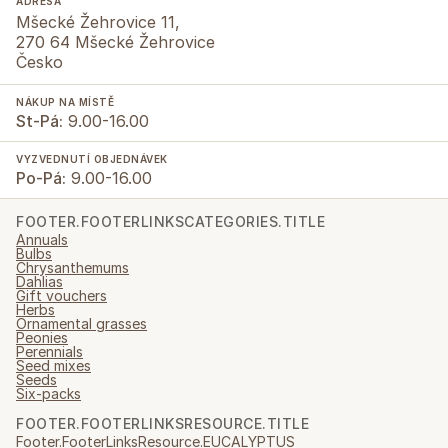
ADRESA
Mšecké Žehrovice 11,
270 64 Mšecké Žehrovice
Česko
NÁKUP NA MÍSTĚ
St-Pá:
9.00-16.00
VYZVEDNUTÍ OBJEDNÁVEK
Po-Pá:
9.00-16.00
FOOTER.FOOTERLINKSCATEGORIES.TITLE
Annuals
Bulbs
Chrysanthemums
Dahlias
Gift vouchers
Herbs
Ornamental grasses
Peonies
Perennials
Seed mixes
Seeds
Six-packs
FOOTER.FOOTERLINKSRESOURCE.TITLE
Footer.FooterLinksResource.EUCALYPTUS