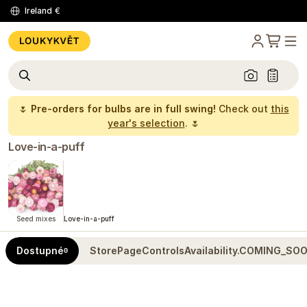
Ireland
€
🌷
Pre-orders for bulbs are in full swing!
Check out
this
year's selection
. 🌷
Love-in-a-puff
Seed mixes
Love-in-a-puff
Dostupné
StorePageControlsAvailability.COMING_SO
0