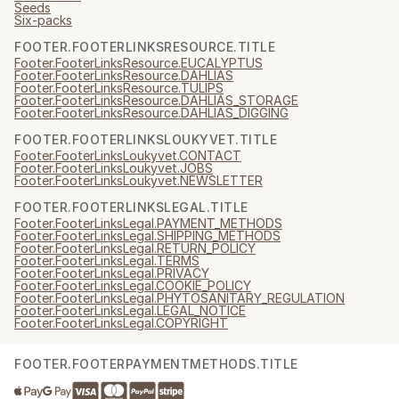
Seeds
Six-packs
FOOTER.FOOTERLINKSRESOURCE.TITLE
Footer.FooterLinksResource.EUCALYPTUS
Footer.FooterLinksResource.DAHLIAS
Footer.FooterLinksResource.TULIPS
Footer.FooterLinksResource.DAHLIAS_STORAGE
Footer.FooterLinksResource.DAHLIAS_DIGGING
FOOTER.FOOTERLINKSLOUKYVET.TITLE
Footer.FooterLinksLoukyvet.CONTACT
Footer.FooterLinksLoukyvet.JOBS
Footer.FooterLinksLoukyvet.NEWSLETTER
FOOTER.FOOTERLINKSLEGAL.TITLE
Footer.FooterLinksLegal.PAYMENT_METHODS
Footer.FooterLinksLegal.SHIPPING_METHODS
Footer.FooterLinksLegal.RETURN_POLICY
Footer.FooterLinksLegal.TERMS
Footer.FooterLinksLegal.PRIVACY
Footer.FooterLinksLegal.COOKIE_POLICY
Footer.FooterLinksLegal.PHYTOSANITARY_REGULATION
Footer.FooterLinksLegal.LEGAL_NOTICE
Footer.FooterLinksLegal.COPYRIGHT
FOOTER.FOOTERPAYMENTMETHODS.TITLE