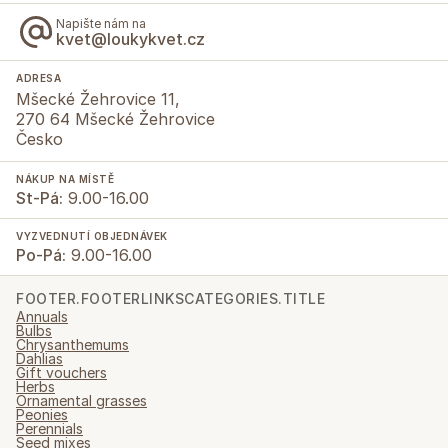
Napište nám na
kvet@loukykvet.cz
ADRESA
Mšecké Žehrovice 11,
270 64 Mšecké Žehrovice
Česko
NÁKUP NA MÍSTĚ
St-Pá:
9.00-16.00
VYZVEDNUTÍ OBJEDNÁVEK
Po-Pá:
9.00-16.00
FOOTER.FOOTERLINKSCATEGORIES.TITLE
Annuals
Bulbs
Chrysanthemums
Dahlias
Gift vouchers
Herbs
Ornamental grasses
Peonies
Perennials
Seed mixes