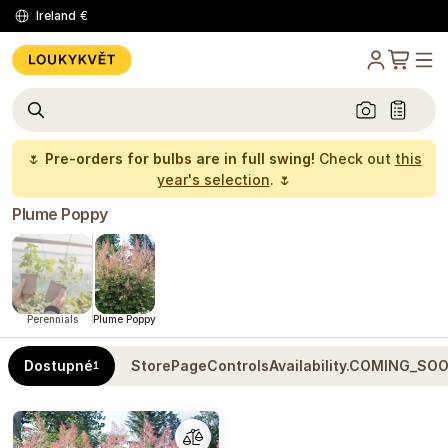
Ireland
€
🌷
Pre-orders for bulbs are in full swing!
Check out
this
year's selection
. 🌷
Plume Poppy
Perennials
Plume Poppy
Dostupné
StorePageControlsAvailability.COMING_SO
1