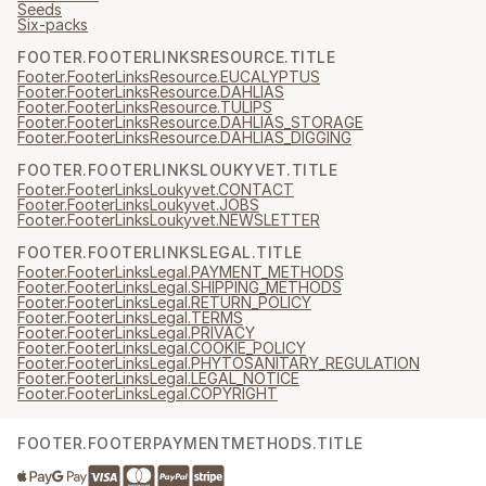
Seeds
Six-packs
FOOTER.FOOTERLINKSRESOURCE.TITLE
Footer.FooterLinksResource.EUCALYPTUS
Footer.FooterLinksResource.DAHLIAS
Footer.FooterLinksResource.TULIPS
Footer.FooterLinksResource.DAHLIAS_STORAGE
Footer.FooterLinksResource.DAHLIAS_DIGGING
FOOTER.FOOTERLINKSLOUKYVET.TITLE
Footer.FooterLinksLoukyvet.CONTACT
Footer.FooterLinksLoukyvet.JOBS
Footer.FooterLinksLoukyvet.NEWSLETTER
FOOTER.FOOTERLINKSLEGAL.TITLE
Footer.FooterLinksLegal.PAYMENT_METHODS
Footer.FooterLinksLegal.SHIPPING_METHODS
Footer.FooterLinksLegal.RETURN_POLICY
Footer.FooterLinksLegal.TERMS
Footer.FooterLinksLegal.PRIVACY
Footer.FooterLinksLegal.COOKIE_POLICY
Footer.FooterLinksLegal.PHYTOSANITARY_REGULATION
Footer.FooterLinksLegal.LEGAL_NOTICE
Footer.FooterLinksLegal.COPYRIGHT
FOOTER.FOOTERPAYMENTMETHODS.TITLE