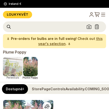
Ireland
€
🌷
Pre-orders for bulbs are in full swing!
Check out
this
year's selection
. 🌷
Plume Poppy
Perennials
Plume Poppy
Dostupné
StorePageControlsAvailability.COMING_SO
1