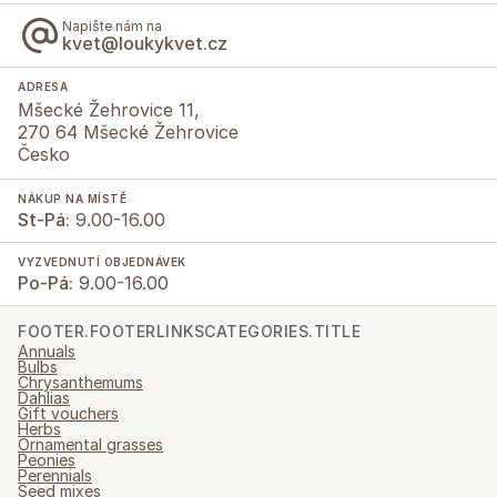
Napište nám na
kvet@loukykvet.cz
ADRESA
Mšecké Žehrovice 11,
270 64 Mšecké Žehrovice
Česko
NÁKUP NA MÍSTĚ
St-Pá:
9.00-16.00
VYZVEDNUTÍ OBJEDNÁVEK
Po-Pá:
9.00-16.00
FOOTER.FOOTERLINKSCATEGORIES.TITLE
Annuals
Bulbs
Chrysanthemums
Dahlias
Gift vouchers
Herbs
Ornamental grasses
Peonies
Perennials
Seed mixes