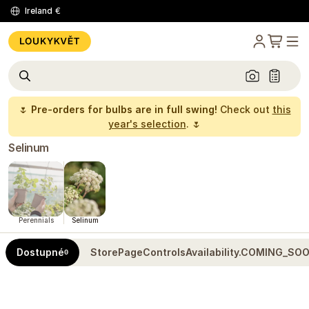
Ireland
€
🌷
Pre-orders for bulbs are in full swing!
Check out
this
year's selection
. 🌷
Selinum
Perennials
Selinum
Dostupné
StorePageControlsAvailability.COMING_SO
0