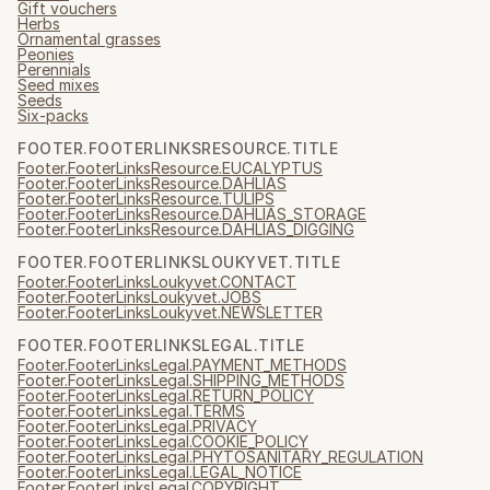
Gift vouchers
Herbs
Ornamental grasses
Peonies
Perennials
Seed mixes
Seeds
Six-packs
FOOTER.FOOTERLINKSRESOURCE.TITLE
Footer.FooterLinksResource.EUCALYPTUS
Footer.FooterLinksResource.DAHLIAS
Footer.FooterLinksResource.TULIPS
Footer.FooterLinksResource.DAHLIAS_STORAGE
Footer.FooterLinksResource.DAHLIAS_DIGGING
FOOTER.FOOTERLINKSLOUKYVET.TITLE
Footer.FooterLinksLoukyvet.CONTACT
Footer.FooterLinksLoukyvet.JOBS
Footer.FooterLinksLoukyvet.NEWSLETTER
FOOTER.FOOTERLINKSLEGAL.TITLE
Footer.FooterLinksLegal.PAYMENT_METHODS
Footer.FooterLinksLegal.SHIPPING_METHODS
Footer.FooterLinksLegal.RETURN_POLICY
Footer.FooterLinksLegal.TERMS
Footer.FooterLinksLegal.PRIVACY
Footer.FooterLinksLegal.COOKIE_POLICY
Footer.FooterLinksLegal.PHYTOSANITARY_REGULATION
Footer.FooterLinksLegal.LEGAL_NOTICE
Footer.FooterLinksLegal.COPYRIGHT