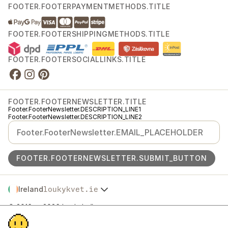
FOOTER.FOOTERPAYMENTMETHODS.TITLE
FOOTER.FOOTERSHIPPINGMETHODS.TITLE
FOOTER.FOOTERSOCIALLINKS.TITLE
FOOTER.FOOTERNEWSLETTER.TITLE
Footer.FooterNewsletter.DESCRIPTION_LINE1
Footer.FooterNewsletter.DESCRIPTION_LINE2
FOOTER.FOOTERNEWSLETTER.SUBMIT_BUTTON
Ireland
loukykvet.ie
Česko
© 2016 →
2026
Loukykvět s.r.o.
Slovensko
Footer.FooterLegal.REGISTRATION
Polska
Footer.FooterLegal.EKO_KOM