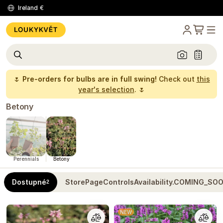
Ireland
€
🌷
Pre-orders for bulbs are in full swing!
Check out
this
year's selection
. 🌷
Betony
Perennials
Betony
Dostupné
StorePageControlsAvailability.COMING_SO
2
NEW