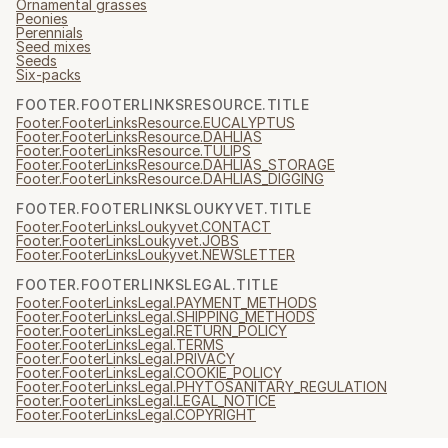
Ornamental grasses
Peonies
Perennials
Seed mixes
Seeds
Six-packs
FOOTER.FOOTERLINKSRESOURCE.TITLE
Footer.FooterLinksResource.EUCALYPTUS
Footer.FooterLinksResource.DAHLIAS
Footer.FooterLinksResource.TULIPS
Footer.FooterLinksResource.DAHLIAS_STORAGE
Footer.FooterLinksResource.DAHLIAS_DIGGING
FOOTER.FOOTERLINKSLOUKYVET.TITLE
Footer.FooterLinksLoukyvet.CONTACT
Footer.FooterLinksLoukyvet.JOBS
Footer.FooterLinksLoukyvet.NEWSLETTER
FOOTER.FOOTERLINKSLEGAL.TITLE
Footer.FooterLinksLegal.PAYMENT_METHODS
Footer.FooterLinksLegal.SHIPPING_METHODS
Footer.FooterLinksLegal.RETURN_POLICY
Footer.FooterLinksLegal.TERMS
Footer.FooterLinksLegal.PRIVACY
Footer.FooterLinksLegal.COOKIE_POLICY
Footer.FooterLinksLegal.PHYTOSANITARY_REGULATION
Footer.FooterLinksLegal.LEGAL_NOTICE
Footer.FooterLinksLegal.COPYRIGHT