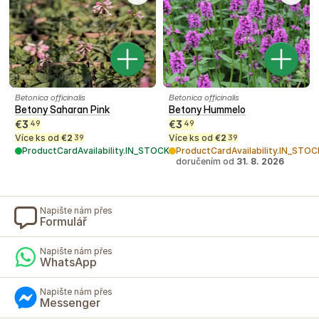
Betonica officinalis
Betonica officinalis
Betony Saharan Pink
Betony Hummelo
€
3
€
3
49
49
Více ks od
€
2
Více ks od
€
2
39
39
ProductCardAvailability.IN_STOCK
ProductCardAvailability.IN_STOC
doručením od
31. 8. 2026
Napište nám přes
Formulář
Napište nám přes
WhatsApp
Napište nám přes
Messenger